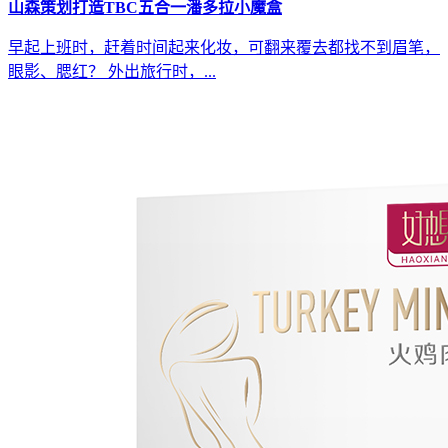
山森策划打造TBC五合一潘多拉小魔盒
早起上班时，赶着时间起来化妆，可翻来覆去都找不到眉笔，
眼影、腮红？ 外出旅行时，...