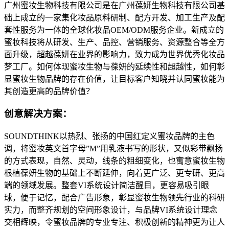
广州蜜妆生物科技有限公司是在广州葆妍生物科技有限公司基
础上成立的一家集化妆品原料研制、配方开发、加工生产及配
套性服务为一体的全球化妆品OEM/ODM服务企业。新成立的
蜜妆科技将从研发、生产、品控、营销服务、资源整合等全方
面升级，超越葆妍在业界的影响力，致力成为世界优秀化妆品
梦工厂。如何体现蜜妆生物与葆妍的延续性和超越性，如何彰
显蜜妆生物品牌的存在价值，让目标客户知晓并认同蜜妆能为
其创造更高的品牌价值？
创意解决方案：
SOUNDTHINK以热烈、张扬的中国红定义蜜妆品牌的主色
调，将蜜妆英文首字母”M”用乳液书写的形状，又似彩带飘扬
的方式表现，自然、灵动，线条的粗细变化，也寓意蜜妆生物
根植葆妍生物的基础上不断延伸，向着更广泛、更专研、更高
端的领域发展。整套VI系统设计简洁醒目，更容易吸引眼
球，便于记忆，配合广告形象，彰显蜜妆生物领先行业的科研
实力，而整齐规划的空间形象设计，与品牌VI系统设计理念
交相辉映，令蜜妆品牌的专业专注、积极创新的精神更为让人